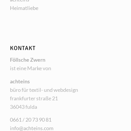
Hei­mat­lie­be
KONTAKT
Föll­sche Zwern
ist eine Mar­ke von
acht­eins
büro für tex­til- und webdesign
frank­fur­ter stra­ße 21
36043 fulda
0661 / 20 73 90 81
info@achteins.com