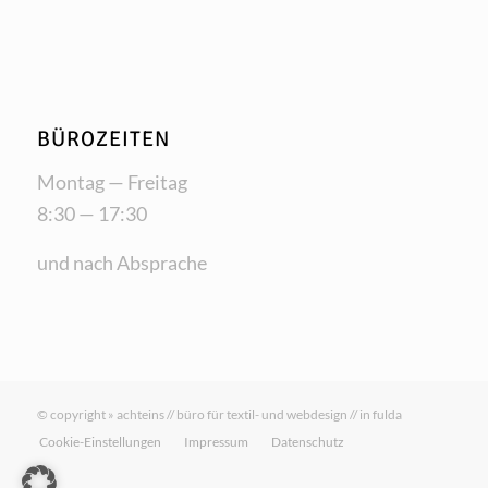
BÜROZEITEN
Mon­tag — Freitag
8:30 — 17:30
und nach Absprache
© copyright » achteins // büro für textil- und webdesign // in fulda
Cookie-Einstellungen
Impressum
Datenschutz