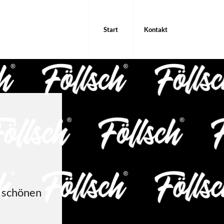
Start
Kontakt
?
r schö­nen