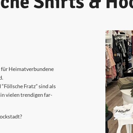
sche Shirts & Ho
 für Hei­mat­ver­bun­de­ne
d.
 “Föll­sche Fratz” sind als
n vie­len tren­di­gen far­
rockstadt?