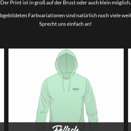
Der Print ist in groß auf der Brust oder auch klein möglich.
e­bil­de­ten Farb­va­ria­tio­nen sind natür­lich noch vie­le wei­
Sprecht uns ein­fach an!