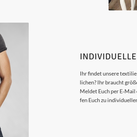
INDIVIDUELLE
Ihr fin­det unse­re tex­ti­
li­chen? Ihr braucht grö­
Mel­det Euch per E‑Mail o
fen Euch zu indi­vi­du­el­l