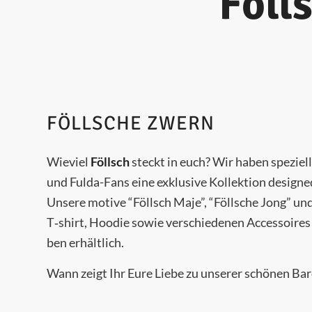
Föll
FÖLLSCHE ZWERN
Wie­viel
Föllsch
steckt in euch? Wir haben spe­zi­ell
und Ful­da-Fans eine exklu­si­ve Kol­lek­ti­on designe
Unse­re moti­ve “Föllsch Maje”, “Föll­sche Jong” und
T‑shirt, Hoo­die sowie ver­schie­de­nen Acces­soires i
ben erhältlich.
Wann zeigt Ihr Eure Lie­be zu unse­rer schö­nen Ba