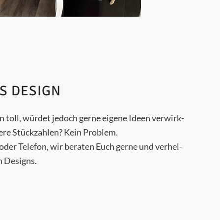
S DESIGN
li­en toll, wür­det jedoch ger­ne eige­ne Ideen ver­wirk­
ße­re Stück­zah­len? Kein Problem.
der Tele­fon, wir bera­ten Euch ger­ne und ver­hel­
en Designs.