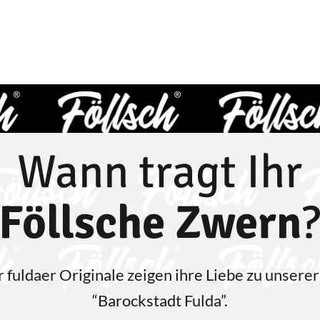
Wann tragt Ihr
Föllsche Zwern
 ful­da­er Ori­gi­na­le zei­gen ihre Lie­be zu unse­re
“Barock­stadt Fulda”.