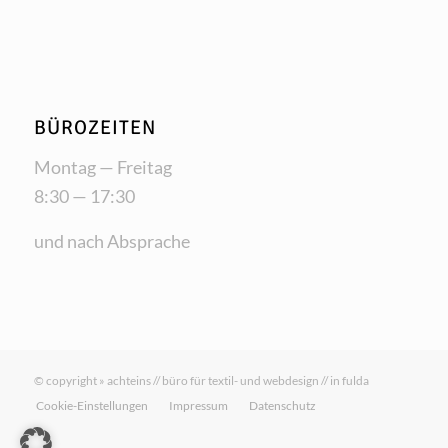
BÜROZEITEN
Mon­tag — Freitag
8:30 — 17:30
und nach Absprache
© copyright » achteins // büro für textil- und webdesign // in fulda
Cookie-Einstellungen
Impressum
Datenschutz