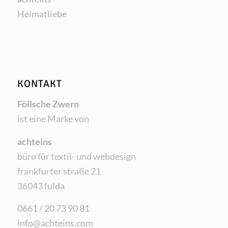
Hei­mat­lie­be
KONTAKT
Föll­sche Zwern
ist eine Mar­ke von
acht­eins
büro für tex­til- und webdesign
frank­fur­ter stra­ße 21
36043 fulda
0661 / 20 73 90 81
info@achteins.com